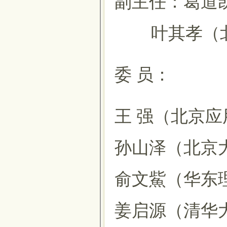
副主任：葛道
叶其孝（北
委 员：
王 强（北京
孙山泽（北京
俞文鮆（华东
姜启源（清华