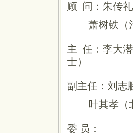
顾 问：朱传
萧树铁（清
主 任：李大
士）
副主任：刘志
叶其孝（北
委 员：