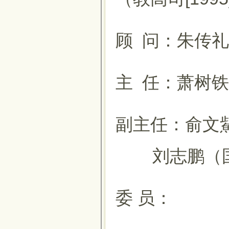
顾 问：朱传
主 任：萧树
副主任：俞文
刘志鹏（国
委 员：