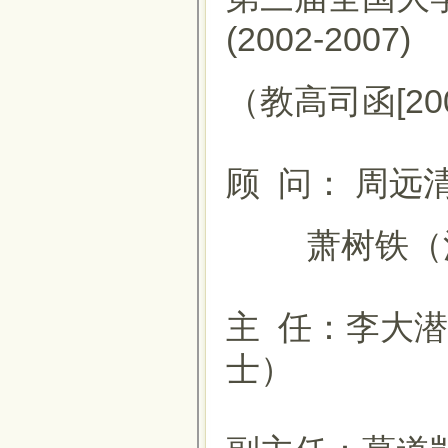
(2002-2007)
（教高司函[200
顾 问： 周
萧树铁（清
主 任：李大
士）