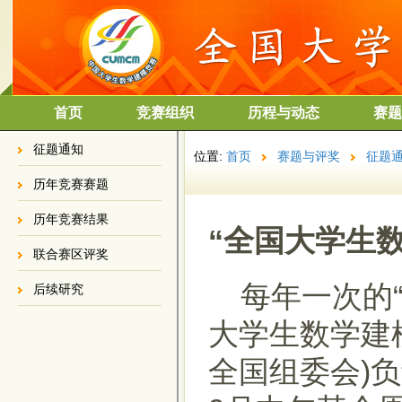
首页
竞赛组织
历程与动态
赛题
征题通知
位置:
首页
赛题与评奖
征题
历年竞赛赛题
历年竞赛结果
“全国大学生
联合赛区评奖
每年一次的“
后续研究
大学生数学建
全国组委会)